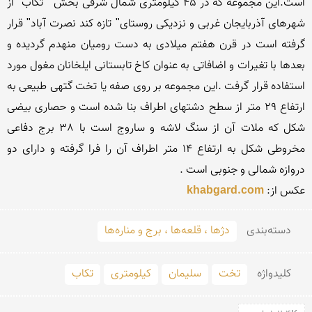
است.این مجموعه كه در 45 كیلومتری شمال شرقی بخش " تكاب" از 
شهرهای آذربایجان غربی و نزدیكی روستای" تازه كند نصرت آباد" قرار 
گرفته است در قرن هفتم میلادی به دست رومیان منهدم گردیده و 
بعدها با تغیرات و اضافاتی به عنوان كاخ تابستانی ایلخانان مغول مورد 
استفاده قرار گرفت .این مجموعه بر روی صفه یا تخت گتهی طبیعی به 
ارتفاع 29 متر از سطح دشتهای اطراف بنا شده است و حصاری بیضی 
شكل كه ملات آن از سنگ لاشه و ساروج است با 38 برج دفاعی 
مخروطی شكل به ارتفاع 14 متر اطراف آن را فرا گرفته و دارای دو 
عكس از: 
khabgard.com
دسته‌بندی
دژها ، قلعه‌ها ، برج و مناره‌ها
کلید‌واژه
تخت
سلیمان
کیلومتری
تکاب