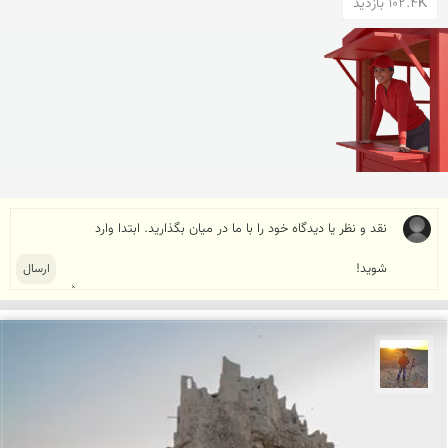
102.4K بازدید
مهدی مخلصیان