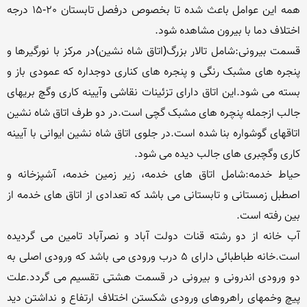
همه این عوامل باعث شده تا بخصوص درفصل تابستان 20-15 درجه 
قسمت بیرونی:شامل تالار بزرگ(اتاق شاه نشین)در مرکز با نورگیرها و 
پنجره های مشبک رنگی و پنجره های کناری دوجداره که عمودی باز و 
بسته می شود.این اتاق دارای تزئینات نقاشی وآیینه کاری وگچ بریهای 
جالب ازجمله پنچره های مشبک گچی است.در دو طرف اتاق شاه نشین 
اتاقهای گوشواره بنا شده است.در جلوی اتاق شاه نشین ایوانی با آیینه 
حیاط خدمه:شامل اتاق های خدمه، زیر زمین خدمه، آشپزخانه و 
اصطبل زمستانی و تابستانی می باشد که تعدادی از اتاق های خدمه از 
آب خانه از دو رشته قنات دولت آباد و نصرآباد تامین می گردیده 
است.خانه طباطبائی دارای 5 درب ورودی می باشد که ورودی اصلی به 
دو ورودی اندرونی و بیرونی در قسمت هشتی تقسیم می گردد.علت 
پیچ وخمهای راهروهای ورودی شکستن اختلاف ارتفاع و نداشتن دید 