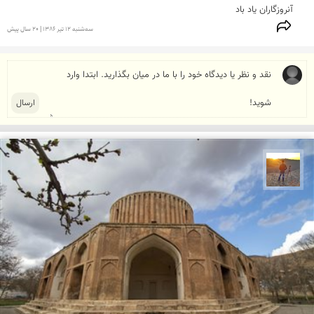
آنروزگاران یاد باد
سه‌شنبه 12 تير 1386 | 20 سال پیش
مهدی مخلصیان