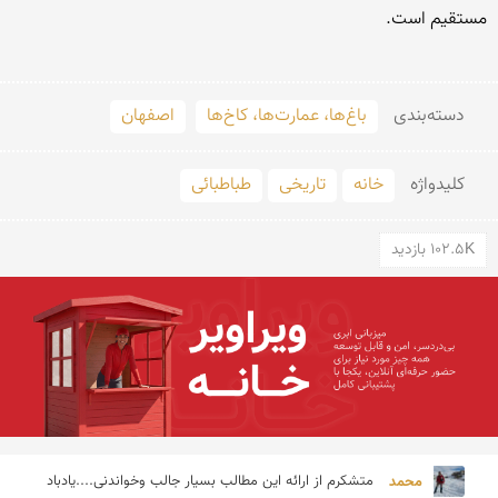
دسته‌بندی
باغ‌ها، عمارت‌ها، کاخ‌ها
اصفهان
کلید‌واژه
خانه
تاریخی
طباطبائی
102.5K بازدید
محمد 
متشکرم از ارائه این مطالب بسیار جالب وخواندنی....یادباد 