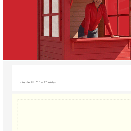
دوشنبه 23 آذر 1394 | 11 سال پیش