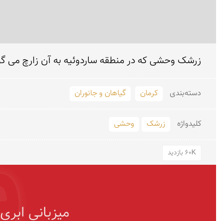
زرشک وحشی که در منطقه ساردوئیه به آن زارچ می گوی
دسته‌بندی
کرمان
گیاهان و جانوران
کلید‌واژه
زرشک
وحشی
60K بازدید