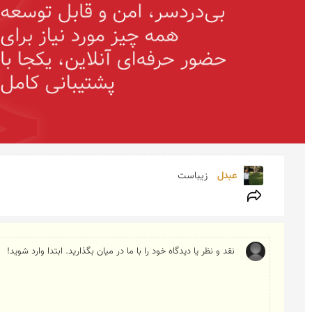
عبدل 
زیباست 