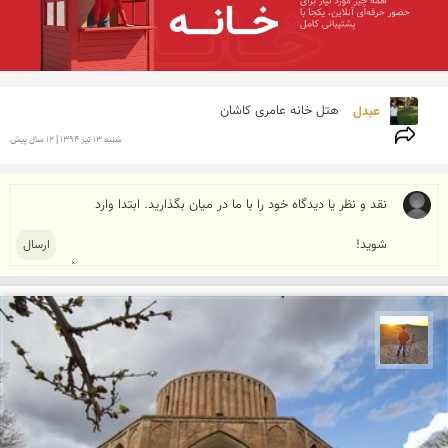
عبدل 
هتل خانه عامری کاشان 
شنبه 13 تير 1394 | 12 سال پیش
مهدی مخلصیان