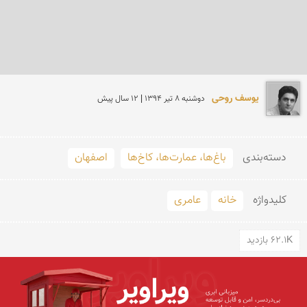
یوسف روحی
دوشنبه 8 تير 1394 | 12 سال پیش
دسته‌بندی
باغ‌ها، عمارت‌ها، کاخ‌ها
اصفهان
کلید‌واژه
خانه
عامری
62.1K بازدید