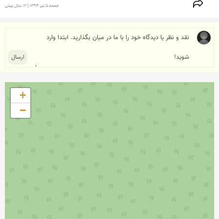
جمعه 5 تير 1394 | 12 سال پیش
+
−