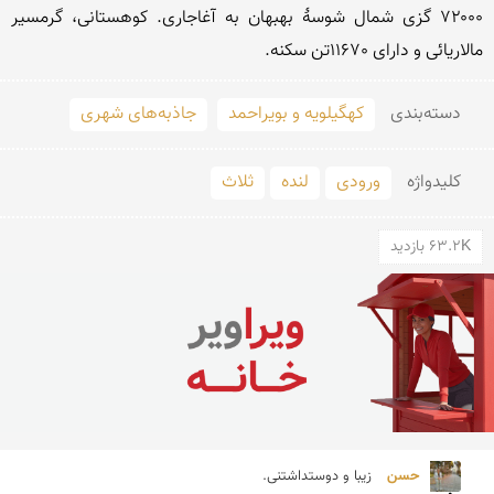
۷۲۰۰۰ گزی شمال شوسهٔ بهبهان به آغاجاری. کوهستانی، گرمسیر 
مالاریائی و دارای 11670تن سکنه. 
دسته‌بندی
کهگیلویه و بویراحمد
جاذبه‌های شهری
کلید‌واژه
ورودی
لنده
ثلاث
63.2K بازدید
حسن 
زیبا و دوستداشتنی.