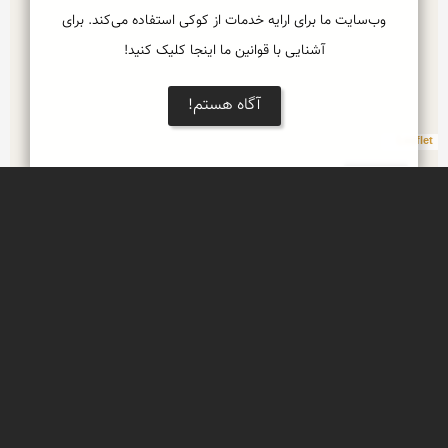
وب‌سایت ما برای ارایه خدمات از کوکی استفاده می‌کند. برای
آشنایی با قوانین ما اینجا کلیک کنید!
آگاه هستم!
Leaflet
مسجد جامع گلپایگان
مسجد جامع گلپایگان از بناهای شاخص تاریخی 
گلپایگان است که با معماری منحصر به فرد خود زبان 
زد خاص و عام می باشد .
مناره سلجوقی گلپایگان
این سازه ی 18 متری به دلیل واقع شدن در مسیر جاده 
ی ابریشم به فانوس صحرا معروف است و قدمتی 
حدود 1000 ساله دارد .