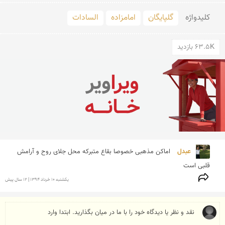
کلید‌واژه
گلپایگان
امامزاده
السادات
63.5K بازدید
عبدل 
اماکن مذهبی خصوصا بقاع متبرکه محل جلای روح و آرامش 
قلبی است 
يكشنبه 10 خرداد 1394 | 12 سال پیش