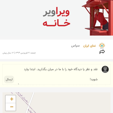
نمای ایران 
سپاس
جمعه 21 فروردين 1394 | 12 سال پیش
+
−