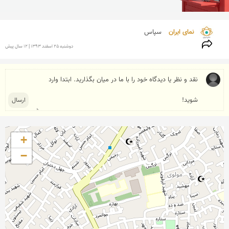
نمای ایران 
سپاس
دوشنبه 25 اسفند 1393 | 12 سال پیش
+
−