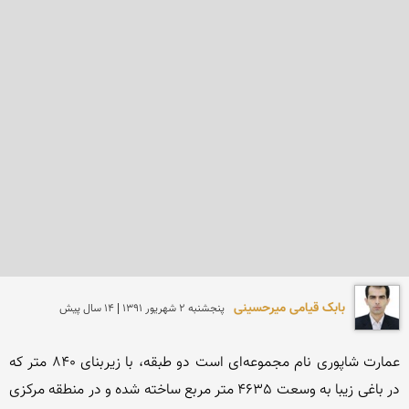
بابک قیامی میرحسینی
پنجشنبه 2 شهريور 1391 | 14 سال پیش
عمارت شاپوری نام مجموعه‌ای است دو طبقه، با زیربنای 840 متر كه 
در باغی زیبا به وسعت 4635 متر مربع ساخته شده و در منطقه مركزی 