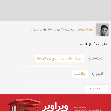
یوسف روحی
سه‌شنبه 17 مرداد 1391 | 15 سال پیش
نمایی دیگر از قلعه
دسته‌بندی
دژها ، قلعه‌ها ، برج و مناره‌ها
کلید‌واژه
چالشتر
76.2K بازدید