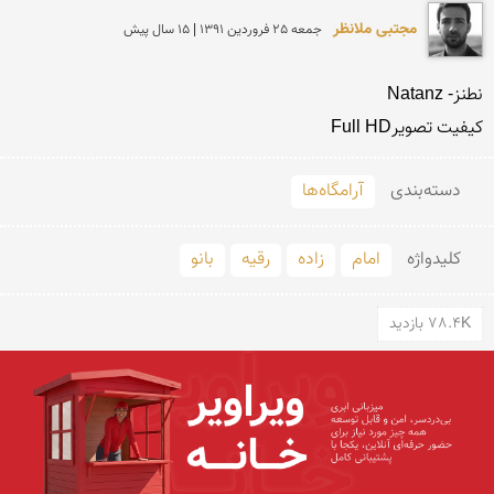
مجتبی ملانظر
جمعه 25 فروردين 1391 | 15 سال پیش
کیفیت تصویرFull HD

دسته‌بندی
آرامگاه‌ها
کلید‌واژه
امام
زاده
رقیه
بانو
78.4K بازدید