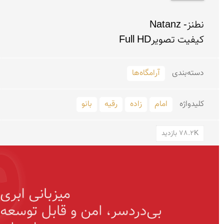
کیفیت تصویرFull HD

دسته‌بندی
آرامگاه‌ها
کلید‌واژه
امام
زاده
رقیه
بانو
78.2K بازدید