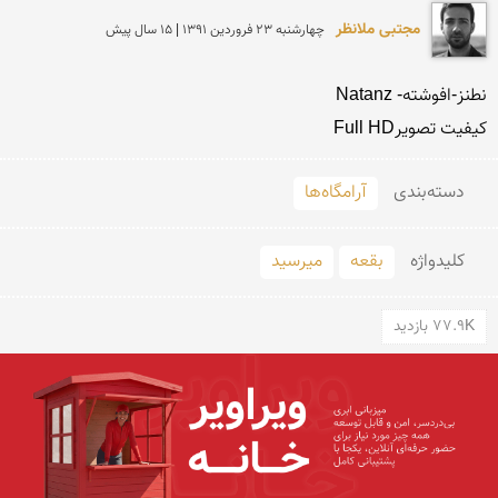
مجتبی ملانظر
چهارشنبه 23 فروردين 1391 | 15 سال پیش
کیفیت تصویرFull HD

دسته‌بندی
آرامگاه‌ها
کلید‌واژه
بقعه
میرسید
77.9K بازدید