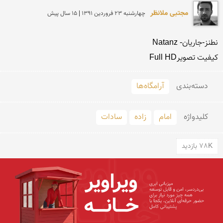
مجتبی ملانظر
چهارشنبه 23 فروردين 1391 | 15 سال پیش
کیفیت تصویرFull HD

دسته‌بندی
آرامگاه‌ها
کلید‌واژه
امام
زاده
سادات
78K بازدید