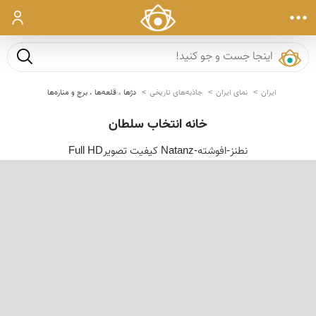
ورود
جست و ج
ایران
نمای ایران
جاذبه‌های تاریخی
دژها ، قلعه‌ها ، برج و مناره‌ها
خانه انتخاب سلطان
نطنز-افوشته-Natanz کیفیت تصویرFull HD