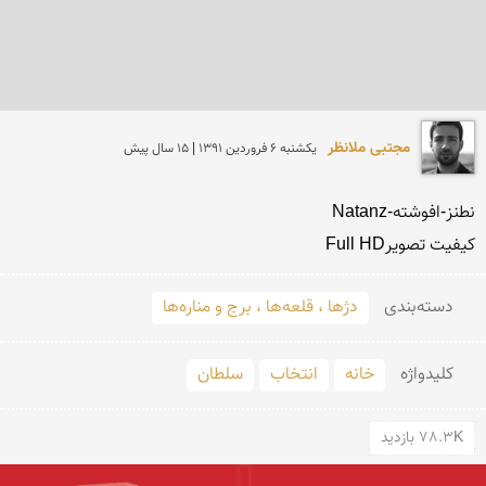
مجتبی ملانظر
يكشنبه 6 فروردين 1391 | 15 سال پیش
کیفیت تصویرFull HD

دسته‌بندی
دژها ، قلعه‌ها ، برج و مناره‌ها
کلید‌واژه
خانه
انتخاب
سلطان
78.3K بازدید