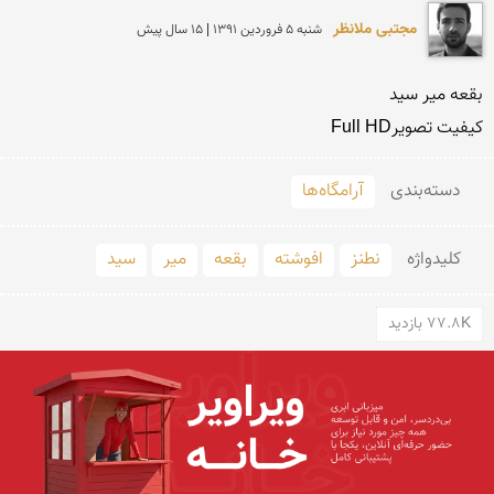
مجتبی ملانظر
شنبه 5 فروردين 1391 | 15 سال پیش
کیفیت تصویرFull HD
دسته‌بندی
آرامگاه‌ها
کلید‌واژه
نطنز
افوشته
بقعه
میر
سید
77.8K بازدید