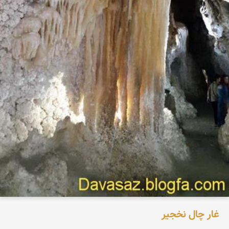
غار چال نخجیر