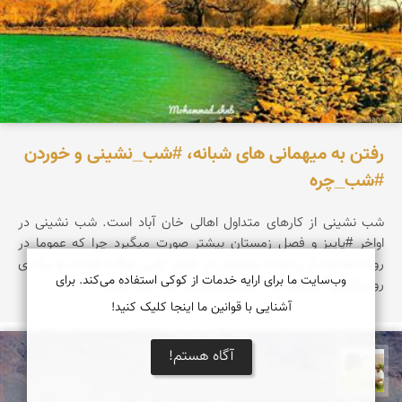
رفتن به میهمانی های شبانه، #شب_نشینی و خوردن
#شب_چره
شب نشینی از کارهای متداول اهالی خان آباد است. شب­ نشینی در
اواخر #پاییز و فصل زمستان بیشتر صورت می­گیرد چرا که عموما در
روستاها بعد از برداشت محصول در فصل پاییز، اوقات فراغت و بیکاری
وب‌سایت ما برای ارایه خدمات از کوکی استفاده می‌کند. برای
روستائیان آغاز شده و تا پایان زمستان ادامه پیدا می­کند.
آشنایی با قوانین ما اینجا کلیک کنید!
آگاه هستم!
تقی قاسمی