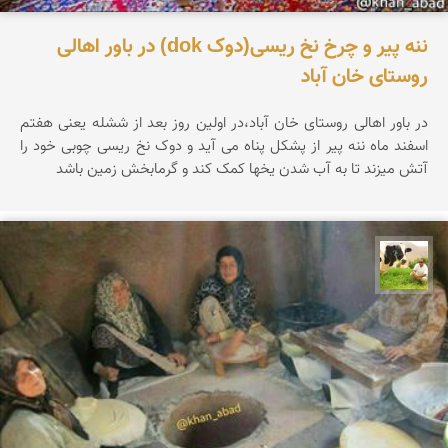
ننه پیر و چرخ نخ ریسی(دوک dok) در باور اهالی
روستای خان آباد
در باور اهالی روستای خان آباد،در اولین روز بعد از ششله یعنی هفتم
اسفند ماه ننه پیر از پشکل پناه می آید و دوک نخ ریسی چوبی خود را
آتش میزند تا به آب شدن یخها کمک کند و گرمابخش زمین باشد
تقی قاسمی