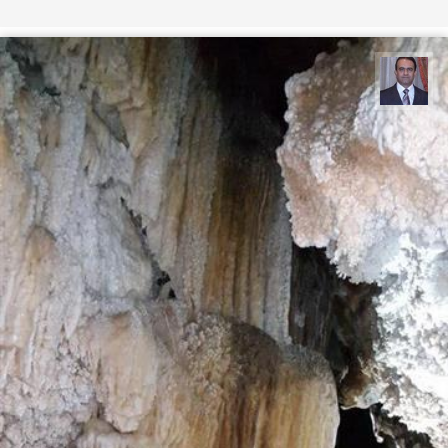
نادر چقاجردی