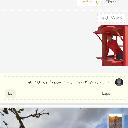
کلید‌واژه
پرسپولیس
87.8K بازدید
مهدی مخلصیان