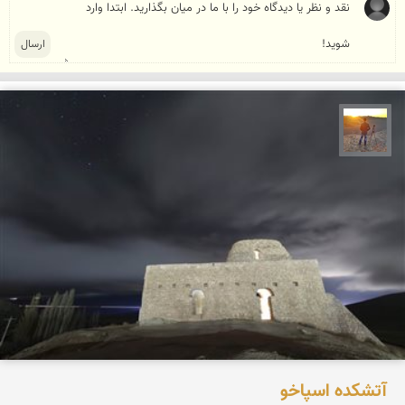
مهدی مخلصیان
آتشکده اسپاخو