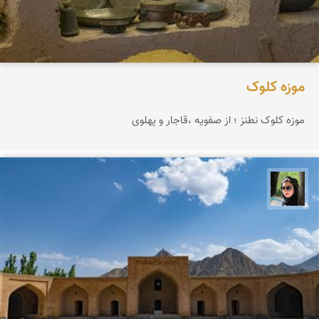
موزه کلوک
موزه کلوک نطنز ؛ از صفویه ،قاجار و پهلوی
سپیده اصلان