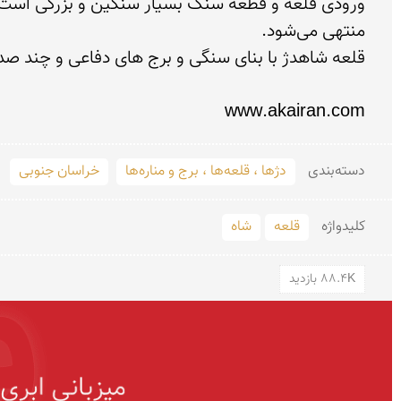
www.akairan.com
دسته‌بندی
دژها ، قلعه‌ها ، برج و مناره‌ها
خراسان جنوبی
کلید‌واژه
قلعه
شاه
88.4K بازدید