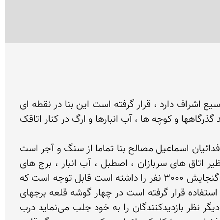
قلعه شاهدژ در ارتفاع 1400 متری از سطح دریا در فضای وسیع قله کوهی منفرد که از اطراف به دشت های با و وسیع اشراف دارد ، قرار گرفته است این بنا در نقطه ای 
قرار گرفته که سه مسیر سیستان ، بلوچستان ، و قهستان را در بر می گیرددر قلعه شاهدژ وجود بعضی عناصر مانند گذرگاهها و کوچه ها ، آب انبارها و ارگ در کنار اتاقک 
قلعه شاهدژ در 5 کیلومتری شرق شهرستان نهبندان قرار دارد این قلعه عظیم سنگی بنایی است دفاعی مربوط به فدائیان اسماعیل مصالح بنا تماما از سنگ و آجر است 
که در بعضی از قسمت ها سنگ بدون استفاده از ملات بر روی یکدیگر قرار گرفته اند در داخل قلعه فضاهایی نظیر اتاق های سربازان ، اصطبل ، آب انبار ، برج های 
دفاعی ، حصار انبار آذوقه و سایر قسمت های ضروری وجود داشته است طبق بررسی های به عمل آمده این قلعه گنجایش 3000 نفر را داشته است قابل توجه است که 
شالوده این بنا متعلق به دوران ساسانی است که در دوران اسلامی توسط اسماعیلیان خریداری ، بازسازی و مورد استفاده قرار گرفته است در چهار گوشه قلعه برجهای 
بلندی قرار داشته كه امروزه تنها یكی از آنها در ضلع جنوب غربی قلعه سالم مانده است آنچه بیشتر از هر چیز دیگر نظر بازدیدكنندگان را به خود جلب می‌نماید درب 