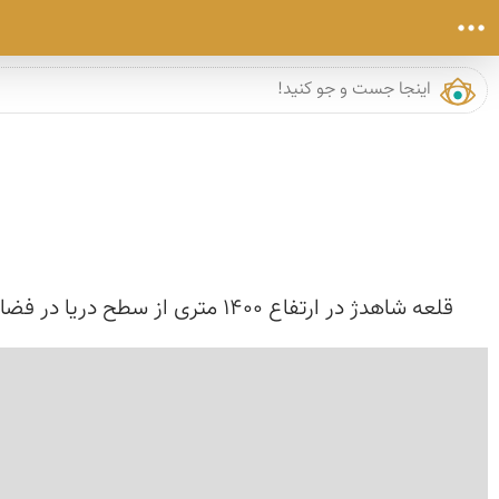
قلعه شاهدژ در ارتفاع 1400 متری از سطح دریا در فضای وسیع قله کوهی منفرد که از اطراف به دشت های با و وسیع اشراف دارد ، قرار گرفته است این بنا در نقطه ای...