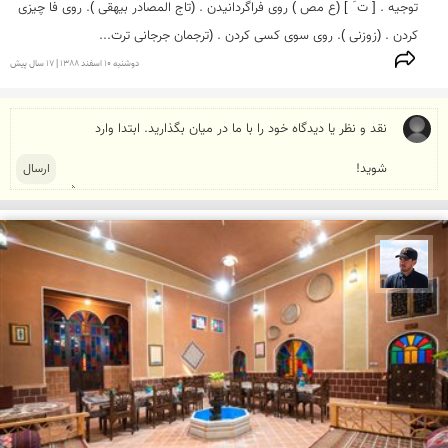
توجیه . [ ت َ ] (ع مص ) روی فراگردانیدن . (تاج المصادر بیهقی ). روی فا چیزی 
کردن . (زوزنی ). روی سوی کسی کردن . (ترجمان جرجانی ترت...

دوشنبه 10 اسفند 1388 | 17 سال پیش
محمد جواد مرادی نراقی