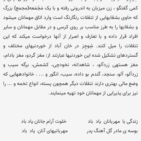
کمی گفتگو ، زن میزبان به اندرونی رفته و با یک مَجْمَعه(مجمع) بزرگ 
که حاوی بشقاب­هایی از تنقلات رنگارنگ است وارد اتاق مهمانان می­شود 
و بشقاب­ها را به طرز مناسب بر روی کرسی و در مقابل مهمانان و سایر 
افراد قرار داده و با تعارف و اصرار از آن­ها درخواست می­کند که این 
تنقلات را میل کنند. شِوچِرَ در خان آباد از خوردنی­های مختلف و 
گسترده­ای تشکیل شده این خوردنی­ها عبارتند از: مغز گردو، مغز بادام، 
مغز هسته­ی زردآلو، ، شاهدانه، نخودچی، کشمش، برگه سیب و 
زردآلو، آلو، سنجد، گندم بو داده، سیب، انگور و ... . خانواده­هایی که 
وضع مالی بهتری دارند تنقلات دیگر همچون پسته، انواع تخمه و ... را 