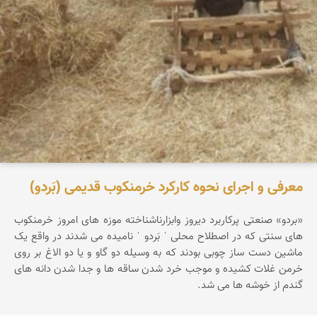
معرفی و اجرای نحوه کارکرد خرمنکوب قدیمی (بَردو)
«بردو» صنعتی پرکاربرد دیروز وابزارناشناخته موزه های امروز خرمنکوب
های سنتی که در اصطلاح محلی ˈ بَردو ˈ نامیده می شدند در واقع یک
ماشین دست ساز چوبی بودند که به وسیله دو گاو و یا دو الاغ بر روی
خرمن غلات کشیده و موجب خرد شدن ساقه ها و جدا شدن دانه های
گندم از خوشه ها می شد.