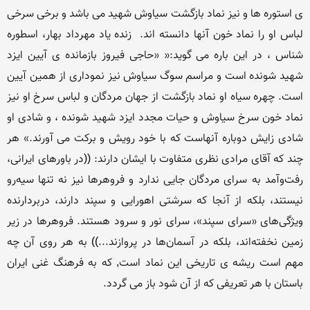
ی استوره ها و نیز نماد بازگشت سیاوش شهید می باشد و برخی سرخی 
لباس او را نماد خون آنها دانسته اند.  زنده یاد مهرداد بهار، اسطوره 
شناس ، در این باره می گوید:« «حاجی فیروز بازمانده ی آیین ایزد 
شهید شونده است و مراسم سوگ سیاوش نیز نموداری از همین آیین 
است. چهره سیاه او نماد بازگشت از جهان مردگان و لباس سرخ او نیز 
نماد خون سرخ سیاوش و حیات مجدد ایزد شهید شونده ، و شادی او 
شادی زایش دوباره آنهاست که با خود رویش و برکت می آورند.» هر 
چند که آقای مرادی نظری متفاوت با ایشان دارند: ((در باورهای ایرانی، 
رفت‌وآمد به سرای مردگان جایی ندارد و فروهرها نیز نه تنها سیه‌رو 
نیستند، بلكه از آنجا كه سرشتی اهورایی و سپند دارند، دربردارنده 
ویژگی‌های «سرای سپند»، سرای نور و سرود هستند. فروهرها در زیر 
زمین نخفته‌اند، بلكه در آسمان‌ها در پروازند...)) به هر روی آن چه 
مهم است ریشه ی تاریخی این نماد است, که به فرهنگ غنی ایران 