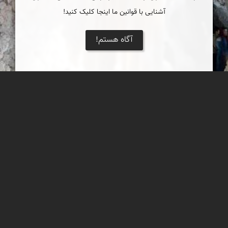
آشنایی با قوانین ما اینجا کلیک کنید!
آگاه هستم!
غار چال نخجیر
غار چال نخجیر در 8 کیلومتری شمال شرق شهر دلیجان قرار دارد. طول
کلی غار حدود 1800 متر عنوان شده است که حدود 1200 متر آن قابل
بازدید میباشد.