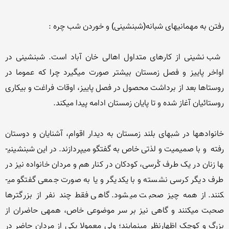
 شب نشینی از کارهای متداول اهالی خان آباد است. شب­نشینی در 
اواخر پاییز و فصل زمستان بیشتر صورت می­گیرد چرا که عموما در 
روستاها بعد از برداشت محصول در فصل پاییز، اوقات فراغت و بیکاری 
خانواده­ها در شب­های بلند زمستان به دیدار اقوام، آشنایان و دوستان 
رفته  و با صمیمیت و لذتی خاص به گفتگو می­پردازند. در این شب­نشینی­
ها زنان در یک طرف کُرسی، کودکان در کنار هم و مردان خانواده نیز در 
طرف دیگر کرسی نشسته و با یکدیگر و یا به صورت جمعی گفتگو می­
کنند. از همه چیز صحبت می­شود. گاهی فقط چند نفر از بزرگترها 
صحبت می­کنند و گاهی نیز بر سر موضوعی خاص، همه­ی حاضران از 
بزرگ و کوچک اظهارنظر می­نمایند؛ ولی معمولا یکی از مردان حاضر در 