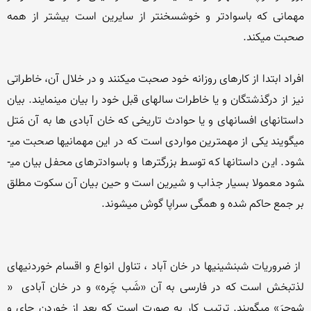
مهمانی که باسوادتر و خوش­سخن­تر از سایرین است بیشتر از همه 
افراد ابتدا از کارهای روزانه خود صحبت می­کنند و در خلال آن، خاطراتی 
نیز از درگذشتگان و یا خاطرات سال­های قبل خود را بیان می­نمایند. بیان 
داستان­های افسانه­ای و یا حوادث تاریخی که خان آبادی ها به آن مَتل 
می­گویند یکی از مهمترین مواردی است که در این مهمانی­ها صحبت می­
شود. این داستان­ها که توسط بزرگترها و باسوادترهای محفل بیان می­
شود معمولا بسیار جذاب و شیرین است و حین بیان آن سکوت مطلق 
 از ضروریات شب­نشینی­ها در خان آباد ، تناول انواع و اقسام خوردنی­های 
لذت­بخش است که در فارسی به آن «شَب چَره» و در خان آبادی  « 
شِوچِرَ» می­گویند. ترتیب کار به صورت است که بعد از خوردن چای و 