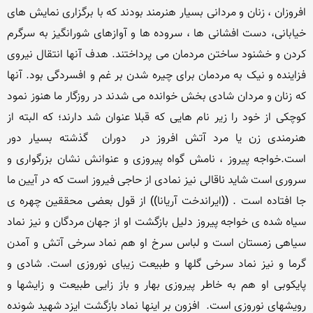
افروزان ، زنان و مردانی بسیار هنرمند بودند که با برگزاری نمایش های 
خیابانی، دست افشانی ها ، سروده ها و آوازهای شورانگیز به سرگرم 
کردن و خشنود ساختن مردمان می پرداختند. هدف آنها انتقال نیروی 
فزاینده و نیک به مردمان برای چیره شدن بر غم و افسردگی بود. آنها 
که زنان و مردان شادی بخش خوانده می شدند در روزگار ما هنوز نمود  
کوچکی از خود را زیر نام هایی که قبلا عنوان شد دارند؛ که البته از 
هنرمندی زن یا مرد آتش افروز در  دوران  گذشته بسیار دور 
است.خواجه پیروز ، نامش گواه پیروزی و عنوانش نشان بزرگواری و 
سروری است شاید ناقالی نیز نمادی از حاجی فیروز است که در آیین ما 
جا افتاده است . ((ایراندخت آریانا)) از قول بعضی محققین چهره ی 
سیاه شده ی خواجه پیروز دلیل بازگشت او از جهان مردگان و نیز نماد 
سیاهی زمستان است و لباس سرخ او هم نماد سرخی آتش و آمدن 
گرما و نیز نماد سرخی گلها و طبیعت زیبای نوروزی است. شادی و 
پایکوبی او هم به خاطر پیروزی بهار و باز زایی طبیعت و زایشها و 
رویشهای نوروزی است.  افزون بر اینها نماد بازگشت ایزد شهید شونده 