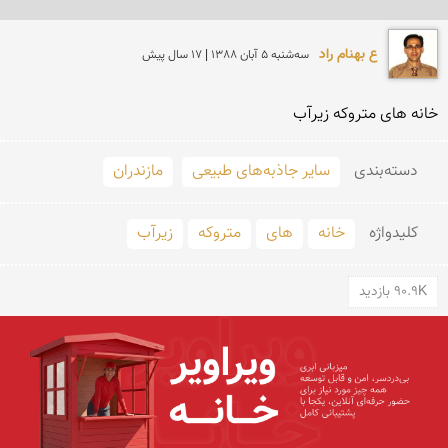
ع بهنام راد
سه‌شنبه 5 آبان 1388 | 17 سال پیش
خانه های متروکه زیرآب
دسته‌بندی
سایر جاذبه‌های طبیعی
مازندران
کلید‌واژه
خانه
های
متروکه
زیرآب
90.9K بازدید