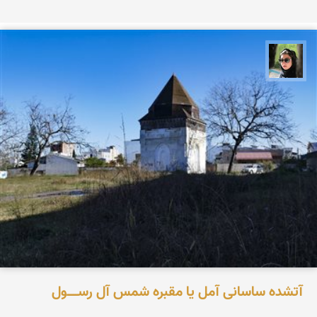
سپیده اصلان
آتشده ساسانی آمل یا مقبره شمس آل‌ رســـــول