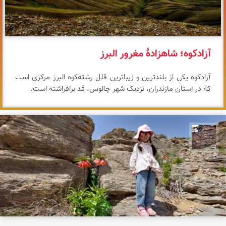
آزادکوه؛ شاهزادهٔ مغرور البرز
آزادکوه یکی از بلندترین و زیباترین قلل رشته‌کوه البرز مرکزی است
که در استان مازندران، نزدیک شهر چالوس، قد برافراشته است.
محمد ناصری فرد