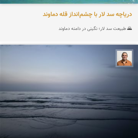
دریاچه سد لار با چشم‌انداز قله دماوند
🌄 طبیعت سد لار؛ نگینی در دامنه دماوند
مجید حمیدا