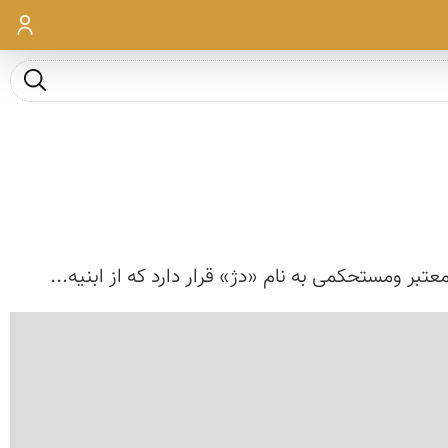
ورود
جست و ج
بر ومستحکمی به نام «دژ» قرار دارد که از ابنیه...