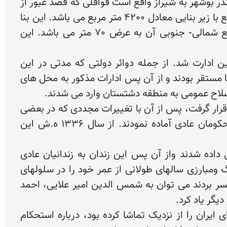
از این ساختمان باشکوه تا سال 1300 ه.ش به عنوان کاروانسرا استفاده می شد و چون برازجان بر سر راه تجارتی بندر بوشهر به شیراز واقع است قوافلی که قصد عبور از 
این شهر را داشتند هنگام ورود به شهر در این کاروانسرا اقامت می نمودند. مساحت کل این بنا برابر 700 متر مربع با زیر بنایی معادل 4200 متر مربع می باشد. این بنا 
دارای چهار برج مرتفع هر یک به ارتفاع 12/70 متر است. اندازه ظلع شرقی- غربی آن بطول 90 متر واندازه ظلع شمالی- جنوبی آن به عرض 70 متر می باشد. این 
از سال 1301 ه.ش که بعضی از ادارات ودوائر دولتی در برازجان تاسیس گردید، این ساختمان محل استقرار این ادارت شد. از جمله دوائر دولتی که مدتی در این 
ساختمان استقرار داشتند ادارات مالیه(دارایی)، پست، تلگراف و دخانیات منطقه جنوب بود که تاسال 1310 در آنجا مستقر بودند و از آن پس ادارات مذکور به محل های 
از سال 1333 ه.ش ساختمان مورد نظر با تغییرات وتعمیراتی که در آن بکار رفت در اختیار اداره شهربانی برازجان قرار گرفت، پس از آن با تغییرات مجددی که در بعضی 
از قسمتهای داخلی ساختمان صورت پذیرفت آن را بصورت بند های مختلف برای استقرار زندانیان سیاسی ومحکومان عادی آماده نمودند. از سال 1336 ه.ش این 
در سال 1353 ه.ش که زندان«عادل آباد» شیراز آماده شد کلیه زنانیان سیاسی از زندان برازجان به آنجا انتقال داده شدند واز آن پس این زندان به زندانیان عادی 
اختصاص داده شد. لازم به یادآوری است که تا پیش از تاسیس زندان عادل آباد شیراز افراد نام آور وافراد سترگ ومبارزی سالهای طولانی از عمر خود را در سلولهای 
تاریک ونمناک را در این قلعه سپری نمودند. از جمله افراد سرشناسی که سالهایی از عمر خود را در این زندان بسر بردند می توان به شمس الدین امیر علایی، احمد 
لرد کروزن سیاستمدار و مورخ انگلیسی که زمانی سراسر ایران را در نوردیده وبنا به گفته خود اکثر کاروانسراهای ایران را از نزدیک تماشا کرده بود، درباره استحکام 