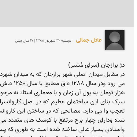
عادل جمالی
دوشنبه 30 شهريور 1388 | 17 سال پیش