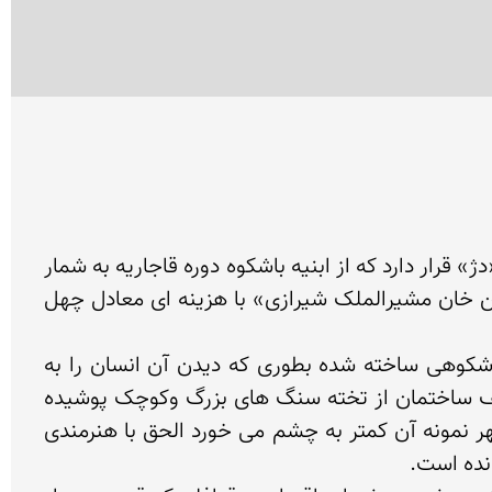
در مقابل میدان اصلی شهر برازجان که به میدان شهرداری معروف می باشد بنای بسیار معتبر ومستحکمی به نام «دژ» قرار دارد که از ابنیه باشکوه دوره قاجاریه به شمار 
می رود ودر سال 1288 ه.ق مطابق با سال 1250 ه.ش بنا به دستور یکی از نیکوکاران به نام «حاج میرزا ابوالحسن خان مشیرالملک شیرازی» با هزینه ای معادل چهل 
سبک بنای این ساختمان عظیم که در اصل کاروانسرایی بوده متعلق به دوره قاجاریه می باشد وبا طرز بسیار باشکوهی ساخته شده بطوری که دیدن آن انسان را به 
تعجب وا می دارد. مصالحی که در ساختن این کاروانسرای بزرگ به کار رفته تماما از سنگ وساروج و دیوارها وکف ساختمان از تخته سنگ های بزرگ وکوچک پوشیده 
شده ودارای چهار برج مرتفع با کوشک های متعدد می باشد. این بنای عظیم که در سراسر استانهای فارس وبوشهر نمونه آن کمتر به چشم می خورد الحق با هنرمندی 