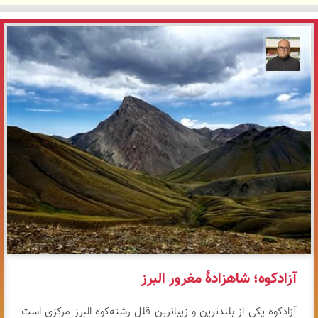
مازیار ذاکری
آزادکوه؛ شاهزادهٔ مغرور البرز
آزادکوه یکی از بلندترین و زیباترین قلل رشته‌کوه البرز مرکزی است