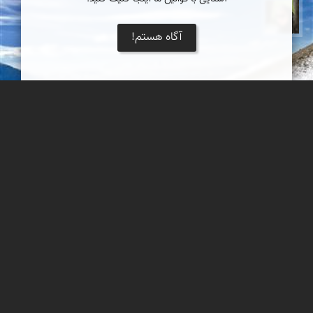
سپیده اصلان
آگاه هستم!
سنگ آرزو
کوه گاوازنگ زنجان، مجموعه ائل داغی، قله سنبله.