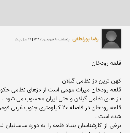
رضا پورلطفی
پنجشنبه 8 فروردين 1387 | 19 سال پیش