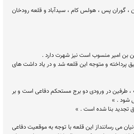
برای رسیدن به قلعه بعد از عبور از شهر فومن و گذشتن از روستاهای گشت ، كرد محله ، سیاه كش ، شمس تالان ، گوران پس ، هولس كام ، سیدآباد و قلعه رودخان 
برای نحستین بار درسال 1830  میلادی الكساندر شودزكو خچكو محقـق لهستانی الاصل  در گیلان به بررسی و تحقیق پرداخته و متوجه این قلعه شد و در یاد داشت های 
« قلعه رودخان ، دژی است بربالای كوهی درقسمت علیای رودخانه ای به همین نام ، روی آن از سنگ و آجر است ، طرفین در ورودی دو برج مستحكم دفاعی است و بر 
سلاطین اسحاقوند كه 550 تا 1002 ه . ق بر قسمت اعظم این مناطق حكمروایی داشته اند و نسبت خود را به اشكانیان می رساننداز این قلعه با توجه به موقعیت دفاعی 