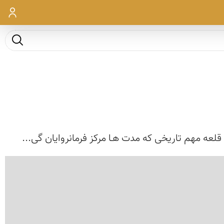
ورود
جست و ج
عه مهم تاریخی كه مدت هـا مركز فرمانروایان گی...