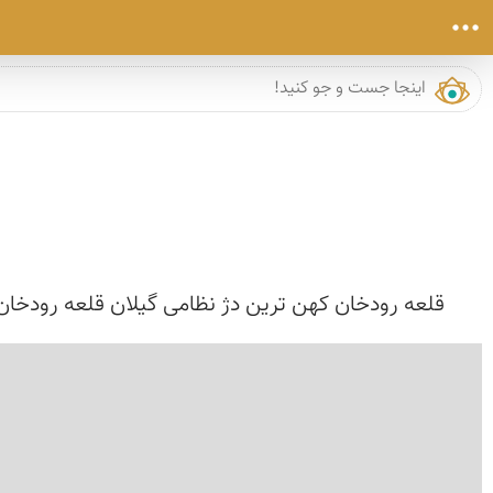
قلعه رودخان كهن ترین دژ نظامی گیلان قلعه رودخان 