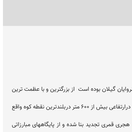
قلعه رودخان میراث مهمی است از دژهای نظامی حكومتی درگیلان ، این قلعه مهم تاریخی كه مدت هـا مركز فرمانروایان گیـلان بوده است  از بزرگترین و با عظمت ترین 
قلعه رودخان در فاصله 20 كیلومتری جنوب غربی فومن واقع شده است . مساحت قلعه بالغ بر 50 هزار مترمربع و درارتفاعی بیش از 600 متر دربلندترین نقطه كوه واقع 
برخی از كارشناسان بنیاد قلعه را به دوره ساسانیان نسبت داده اند . این قلعه در زمان سلجوقیان در قرن 5 و 6 هجری قمری تجدید بنا شده و از پایگاههای مبارزاتی 