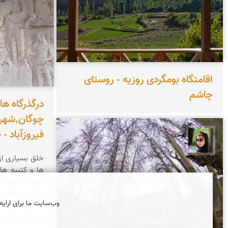
اقامتگاه بومگردی روزیه - روستای
چاشم
درگذرگاه ها
چوگان,شهرب
فیروزآباد 
سپیده اصلان
خلق بسیاری از
ها و کتیبه ها
نتیجه اتفاقات
است و شاهان س
وب‌سایت ما برای ارایه
به آیندگان و ج
این آثار هنری ا