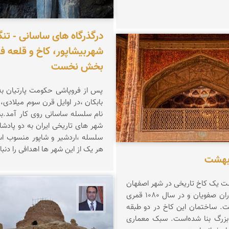
درگذرگاه های ساسانی - تن
شهربیشاپور، کاخ و قلعه فیر
 ربیعی بهشتی
بخش نخست
پس از فروپاشی حکومت پارتیان ب
بابکان ،در اوایل قرن سوم میلادی،
شهر های تاریخی ایران به دو پادش
سلسله ،اردشیر و شاپور منسوب 
هر یک از این شهر ها اهدافی را دنبا
بهشت
 یک کاخ تاریخی در شهر اصفهان
است که در دوران صفویان و در سال ۱۰۸۰ قمری
نادر چقاجردی
. ساختمان این کاخ در دو طبقه
بزرگ بنا شده‌است. سبک معماری