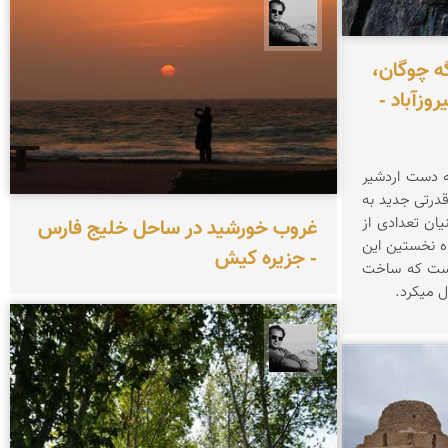
محمد رزازان
گه چوگان،
وزآباد -
ه دست اردشیر
قدرتی جدید به
نام سلسله ساسانی روی کار آمد.بنیان تعدادی از
غروب خورشید در ساحل خلیج فارس
اه نخستین این
- جزیره کیش
است که ساخت
ل میکرد.
محمد رزازان