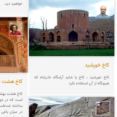
خواهید دید.
بابک ارجمندی
مصطفی
کاخ خورشید
كاخ خورشید ، كاخ یا شاید آرامگاه نادرشاه كه
کاخ هشت 
هیچگاه از آن استفاده نكرد
کاخ هشت‌ بهشت
ساخته شده‌است
محمد ناصری فرد
در میان باغی 