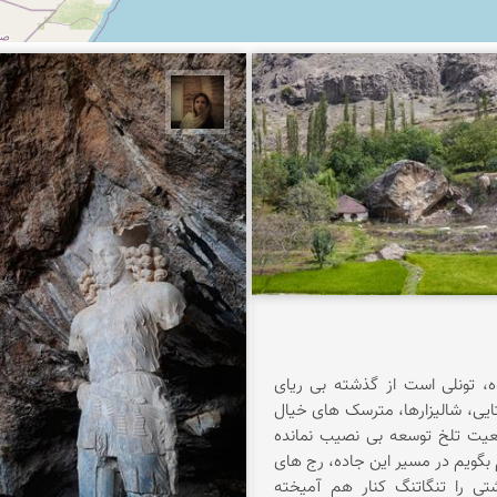
 اصلان
پروین هاوش
، تونلی است از گذشته بی ریای
ایی، شالیزارها، مترسک های خیال
اقعیت تلخ توسعه بی نصیب نمانده
بگویم در مسیر این جاده، رج های
شتی را تنگاتنگ کنار هم آمیخته