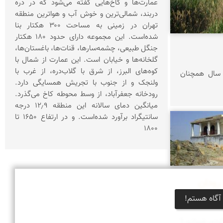
عمارت‌ها و کاخ‌هایی گفته می‌شود که در دره
دربند، شمالی‌ترین و خوش آب و هواترین منطقه
تهران در زمینی به مساحت ۳۰۰ هکتار بنا
شده‌است. این مجموعه دارای حدود ۱۸۰ هکتار
جنگل طبیعی، چشمه‌سارها، قنات‌ها، باغستان‌ها،
گلخانه‌ها و خیابان است. این عمارت از شمال با
کوه‌های البرز، از شرق با گلاب‌دره، از غرب با
خ اردشیر بابکان پس از 1800 سال همچنان
ولنجک و از جنوب با تجریش همسایگی دارد.
رودخانه جعفرآباد، از وسط محوطه کاخ می‌گذرد.
میانگین دمای سالانه این منطقه ۱۲٫۹ درجه
سانتیگراد برآورد شده‌است. و در ارتفاع ۱۶۵۰ تا
۱۸۰۰
 رودان
آگاه هستم!
کردی شیرازی (