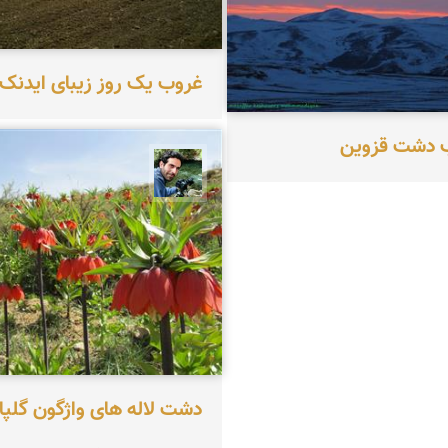
غروب یک روز زیبای ایدنک
ب دشت قزوین
سید محمد حسین ماهری
دشت لاله های واژگون گلپا