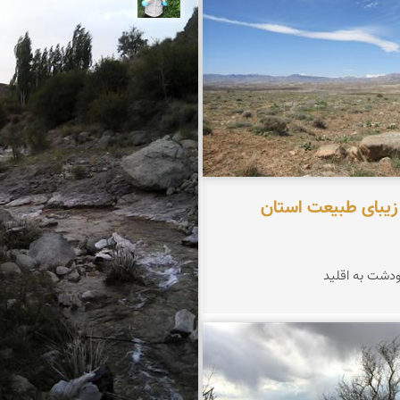
زیبای طبیعت استان
ودشت به اقلید
زعیمی یزدی