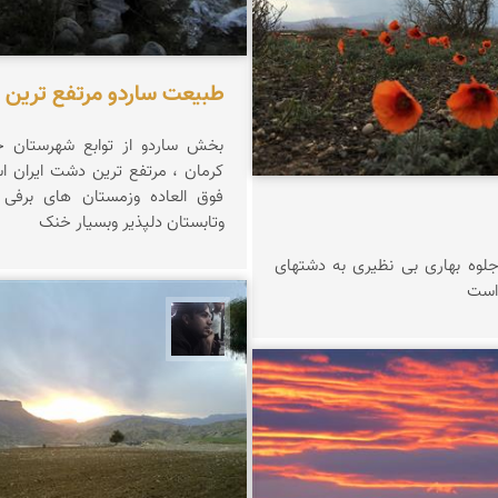
طبیعت ساردو مرتفع ترین 
بخش ساردو از توابع شهرستان ج
کرمان ، مرتفع ترین دشت ایران ا
فوق العاده وزمستان های برفی و
وتابستان دلپذیر وبسیار خنک
لوه بهاری بی نظیری به دشتهای
 است
حامد محمدی
کشاورزمحمدیان