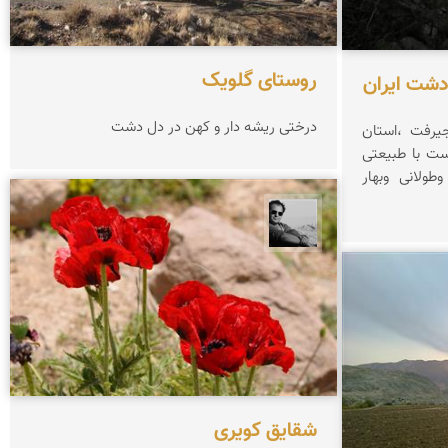
روستای گلویک
دشت ایران
درختی ریشه دار و کهن در دل دشت
یرفت ،استان
ست با طبیعتی
طولانی وبهار
محمد رزازان
شقایق کویری