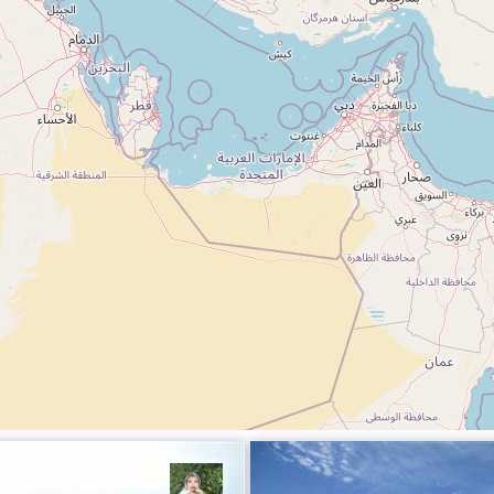
ین رضوانی
مریم محمدی ساردو