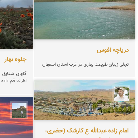
دریاچه افوس
جلوه بهار
تجلی زیبای طبیعت بهاری در غرب استان اصفهان
گلهای شقایق ج
اطراف قم داده
محسن ملایی
مظفر 
امام زاده عبدالله ع کارشک (خضری-