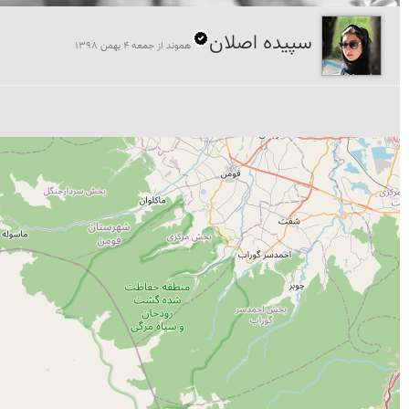
سپیده اصلان
هموند از جمعه 4 بهمن 1398