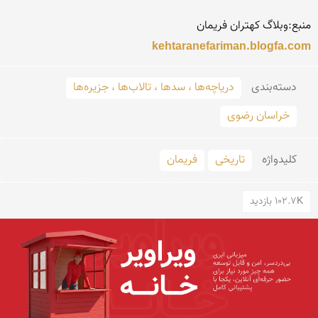
منبع:وبلاگ کهتران فریمان

kehtaranefariman.blogfa.com
دسته‌بندی
دریاچه‌ها ، سدها ، تالاب‌ها ، جزیره‌ها
خراسان رضوی
کلید‌واژه
تاریخی
فریمان
102.7K بازدید