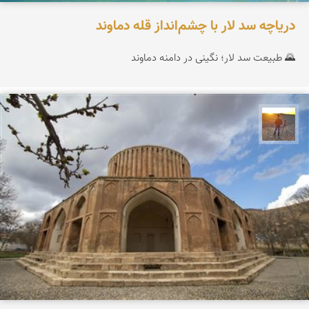
دریاچه سد لار با چشم‌انداز قله دماوند
🌄 طبیعت سد لار؛ نگینی در دامنه دماوند
مهدی مخلصیان