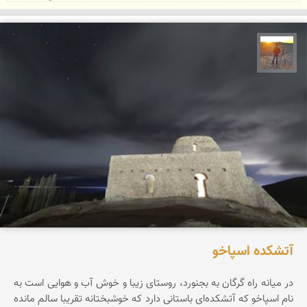
مهدی مخلصیان
آتشکده اسپاخو
در میانه راه گرگان به بجنورد، روستای زیبا و خوش آب و هوایی است به
نام اسپاخو که آتشکده‌ای باستانی دارد که خوشبختانه تقریبا سالم مانده