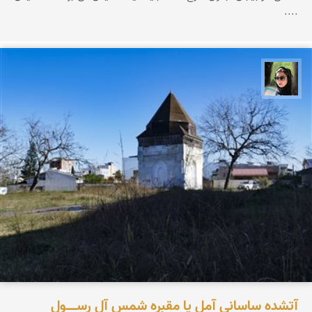
....
سپیده اصلان
آتشده ساسانی آمل یا مقبره شمس آل‌ رســـــول