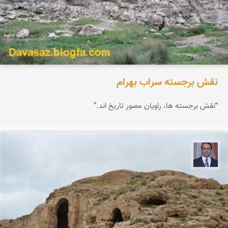
نقش برجسته سراب بهرام
“نقش برجسته ها، راویان مصور تاریخ اند.”
نادر چقاجردی