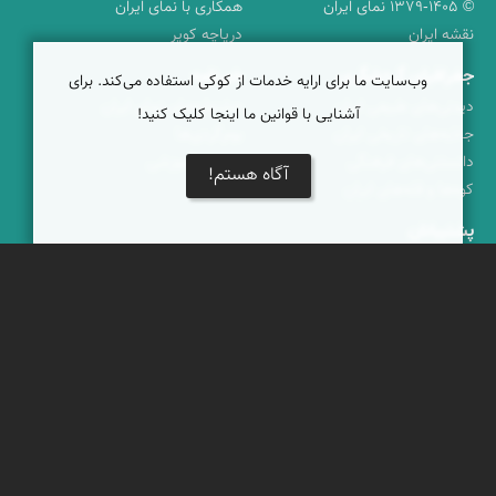
© ۱۳۷۹-۱۴۰۵ نمای ایران
همکاری با نمای ایران
نقشه ایران
دریاچه کویر
جغرافیای گردشگری
خبرنامه
وب‌سایت ما برای ارایه خدمات از کوکی استفاده می‌کند. برای
دیدنی‌های طبیعی ایران
جشنواره‌های نمای ایران
آشنایی با قوانین ما اینجا کلیک کنید!
جاذبه‌های تاریخی ایران
بوم‌گردی‌ها
دانستنی‌های فرهنگی
محتوای آموزشی
آگاه هستم!
کوه‌ها و قله‌های ایران
پیکمی
پشتیبانان
ویراویر™ راهکار هوشمند
اُیو™ راهکار هوشمندسازی
فرداپدید؛ تعالی کسب و کار
کلک آزادگان
تماس با ما
|
حریم شخصی
|
شرایط خدمات
|
پرسش‌های متداول
|
خوش آمدید
© برخی حقوق متعلق به
نمای ایران
است
برخاسته از
ویراویر