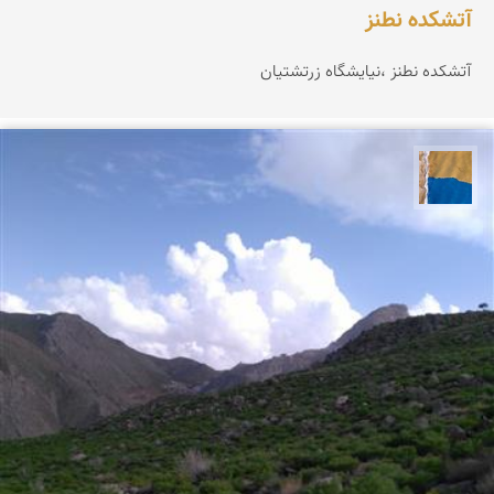
آتشکده نطنز
آتشکده نطنز ،نیایشگاه زرتشتيان
پارسه کشاورز