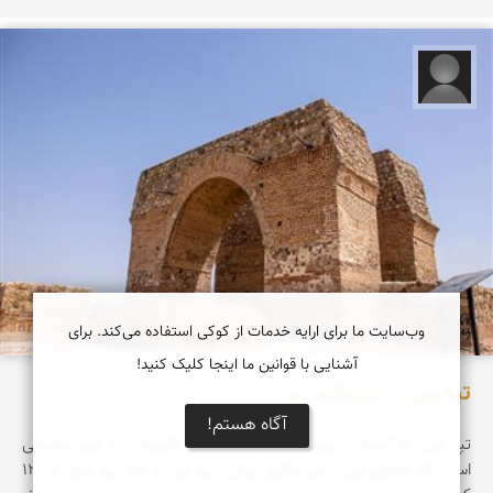
علیرضا کورش لی
وب‌سایت ما برای ارایه خدمات از کوکی استفاده می‌کند. برای
آشنایی با قوانین ما اینجا کلیک کنید!
تپه میل یا آتشکده ری
آگاه هستم!
تپه ميل يا آتشكده ری، مهمترين اثر و بنای باقيمانده از عهد ساسانی
است كه بقايای اين بنای عظيم برفراز تپه ای به نام تپه ميل در 12