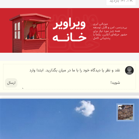
102.2K بازدید
محمد ناصری فرد