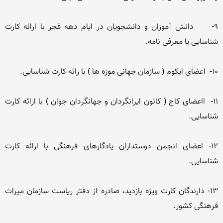
9-     دانش آموزان و دانشجویان در ایام دهه فجر با ارائه كارت 
11-  ااعضای كاج ( كانون ایرانگردان و جهانگردان جوان ) با ارائه كارت 
12- اعضای انجمن دوستداران یادگارهای فرهنگی با ارائه كارت 
13- دارندگان كارت ویژه بازدید، صادره از دفتر ریاست سازمان میراث 