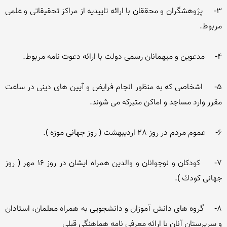
3-     پژوهشگران و محققان با ارائه تاییدیه از مراكز تحقیقاتی و علمی 
5-     اشخاصی كه به منظور انجام فرایض و آیین های دینی در ساعت 
7-     كودكان و نوجوانان و والدین همراه ایشان در روز 16 مهر ( روز 
8-     گروه های دانش آموزان و دانشجویی به همراه معلمان، استادان 