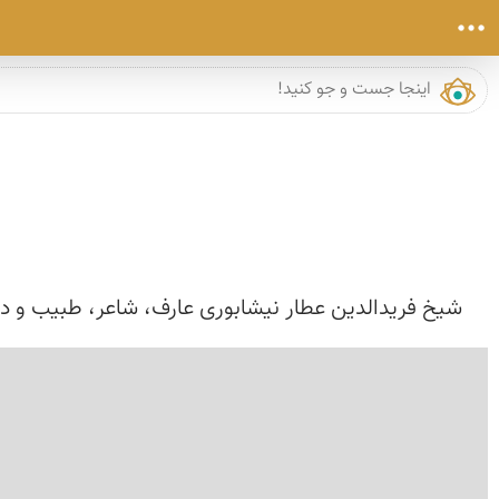
شیخ فریدالدین عطار نیشابوری عارف، شاعر، طبیب و دانشمند بزرگ و فخر ایرانیان در قرن 6 و 7 می زی