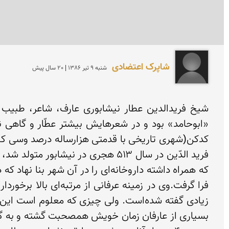
شاپرک اعتضادی
شنبه 9 تير 1386 | 20 سال پیش