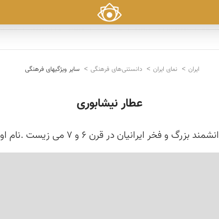
ایران
نمای ایران
دانستنی‌های فرهنگی
سایر ویژگیهای فرهنگی
عطار نیشابوری
ست .نام او «محمّد»، لقبش «فرید الدّین» و کنیه‌اش «ابوحامد...