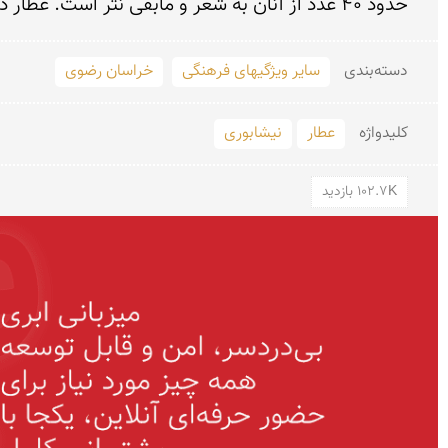
حدود ۴۰ عدد از آنان به شعر و مابقی نثر است. عطار در سال ۶۱۸ یا ۶۱۹ و یا ۶۲۶ در حملهٔ مغولان کشته شد.
دسته‌بندی
سایر ویژگیهای فرهنگی
خراسان رضوی
کلید‌واژه
عطار
نیشابوری
102.7K بازدید