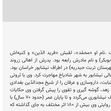
شیخ فریدالدین عطار نیشابوری عارف، شاعر، طبیب و دانشمند بزرگ و فخر ایرانیان در قرن 6 و 7 می زیست .نام او «محمّد»، لقبش «فرید الدّین» و کنیه‌اش 
«ابوحامد» بود و در شعرهایش بیشتر عطّار و گاهی نیز فرید تخلص کرده‌است. نام پدر عطّار ابراهیم (با کنیهٔ ابوبکر) و نام مادرش رابعه بود. پدرش از اهالی زروند 
کدکن(شهری تاریخی با قدمتی هزارساله درصد وسی کیلومتری جنوب مشهد مقدس و65کیلومتری شمال غربی شهرستان تربت حیدریه) در اطراف نیشابور خراسان بود. 
فرید الدّین در سال ۵۱۳ هجری در نیشابور متولد شد، و در سال ۵۴۸ به علّت حمله قوم مغول مانند بسیاری از اهالی نیشابور به شهر شادیاخ مهاجرت کرد. وی با ثروتی 
که همراه داشته داروخانه‌ای را در آن شهر بنا نهاد که در آن بیماران را معالجه می‌کرد و در همان محل تعلیمات طبابت، داروسازی و عرفان را از شیخ مجدالدّین بغدادی 
فرا گرفت.وی در زمینه عرفانی از مرتبه‌ای بالا برخوردار بوده‌است درباره به پشت پازدن عطار به اموال دنیوی و راه زهد، گوشه گیری و تقوی را پیش گرفتن وی حکایات 
زیادی گفته شده‌است. ولی چیزی که معلوم است این است که عطار پس از این قضیه مرید شیخ رکن الدین اکاف نیشابوری می‌گردد و تا پایان عمر (حدود ۷۰ سال) با 
بسیاری از عارفان زمان خویش همصحبت گشته و به گردآوری حکایات صوفیه و اهل سلوک پرداخته‌است. و بنا بر روایتی وی بیش از ۱۸۰ اثر مختلف به جای گذاشته که 