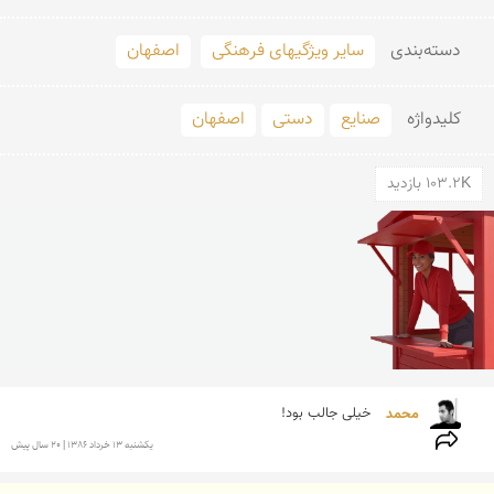
دسته‌بندی
سایر ویژگیهای فرهنگی
اصفهان
کلید‌واژه
صنایع
دستی
اصفهان
103.2K بازدید
محمد 
خیلی جالب بود!

يكشنبه 13 خرداد 1386 | 20 سال پیش