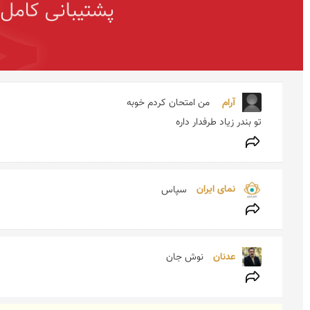
آرام  
تو بندر زیاد طرفدار داره 
نمای ایران 
سپاس
عدنان 
نوش جان