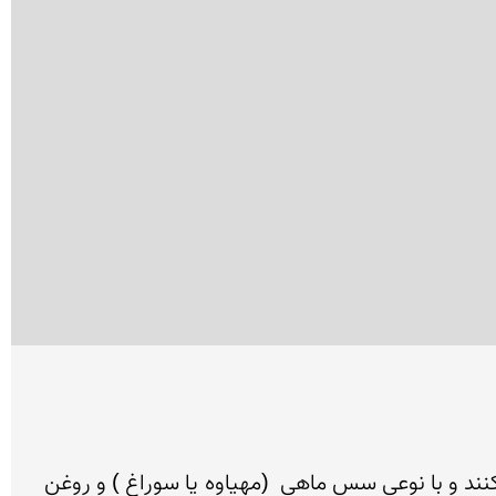
خمیر انرا نرم (شل) بر میدارند نیاز به استراحت ندارد بعد از داغ شدن تابه (ساج) خمیر را با دست روی ان پهن میکنند و با نوعی سس ماهی  (مهیاوه یا سوراغ ) و روغن 