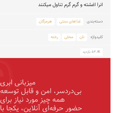
انرا اغشته و گرم گرم تناول میکنند
دسته‌بندی
غذاهای سنتی
هرمزگان
کلید‌واژه
نان
محلی
رخته
54.1K بازدید