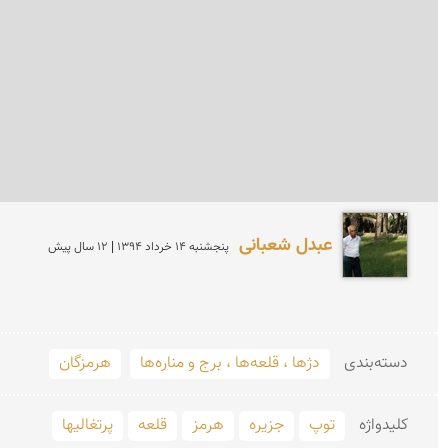
عبدل شعبانی
پنجشنبه 14 خرداد 1394 | 12 سال پیش
دسته‌بندی
دژها ، قلعه‌ها ، برج و مناره‌ها
هرمزگان
کلید‌واژه
توپ
جزیره
هرمز
قلعه
پرتغالیها