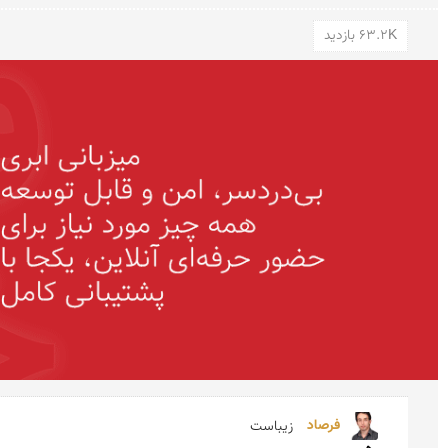
63.2K بازدید
فرصاد 
زیباست
