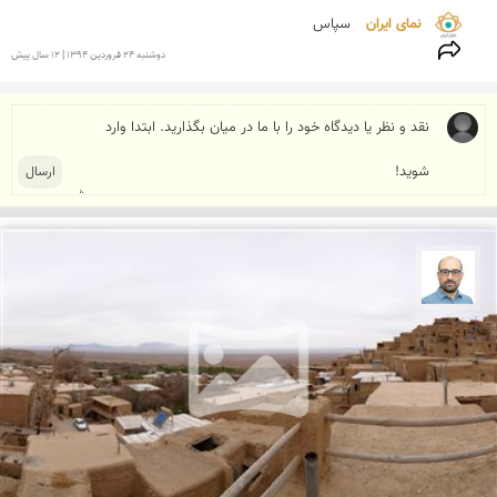
نمای ایران 
سپاس
دوشنبه 24 فروردين 1394 | 12 سال پیش
بابک ارجمندی