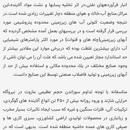
انبار فرآوردههای نفتی،در اثر تخلیه پسابها و نشت مواد آلاینده،این 
مراكز،منابع آب،خاك و هوای منطقه دچار تغییرات زیادی شده است.در 
نتیجه وضعیت كنونی آب های زیرزمینی محدوده پتروشیمی مورد 
بررسی قرار گرفته است و در بررسیهای بعمل آمده مشخص گردیده كه 
آبهای زیرزمینی(چاه های و قنوات) در مورد اكثر پارامترهای شیمیایی 
آب دارای بیشترین غلظت بوده كه دربرخی موارد این مقادیر بیشتر از 
حد استاندارد مجاز تعیین شده می باشد.كه علت آن را می توان ناشی از 
وجود صنایع مختلف در یك محدوده مكانی و استفاده بیش از حد از 
متاسفانه با توجه تداوم سوزاندن حجم عظیمی مازوت در نیروگاه 
حرارتی شازند و ورود روزانه بیش از 450 تن انواع آلاینده های گوگردی، 
ترکیبات آلی، فلزات سنگین و غیره که سبب ایجاد تاثیرات بسیار مخرب 
و زیانباری در محصولات تولیدی اراضی کشاورزی، سبزی کاری ها و 
صیفی کاری های عمده حاشیه منطقه شده است. بدیهی است که در 