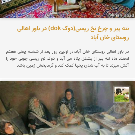
ننه پیر و چرخ نخ ریسی(دوک dok) در باور اهالی
روستای خان آباد
در باور اهالی روستای خان آباد،در اولین روز بعد از ششله یعنی هفتم
اسفند ماه ننه پیر از پشکل پناه می آید و دوک نخ ریسی چوبی خود را
آتش میزند تا به آب شدن یخها کمک کند و گرمابخش زمین باشد
تقی قاسمی