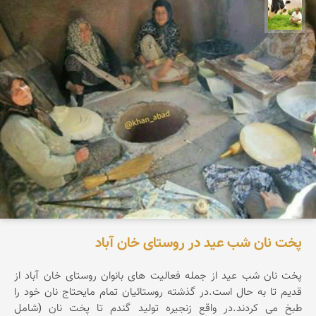
تقی قاسمی
پخت نان شب عید در روستای خان آباد
پخت نان شب عید از جمله فعالیت های بانوان روستای خان آباد از
قدیم تا به حال است.در گذشته روستائیان تمام مایحتاج نان خود را
طبخ می كردند.در واقع زنجیره تولید گندم تا پخت نان (شامل