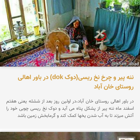
ننه پیر و چرخ نخ ریسی(دوک dok) در باور اهالی
روستای خان آباد
در باور اهالی روستای خان آباد،در اولین روز بعد از ششله یعنی هفتم
اسفند ماه ننه پیر از پشکل پناه می آید و دوک نخ ریسی چوبی خود را
آتش میزند تا به آب شدن یخها کمک کند و گرمابخش زمین باشد