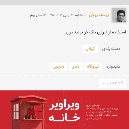
یوسف روحی
سه‌شنبه 14 ارديبهشت 1389 | 17 سال پیش
استفاده از انرژی پاک در تولید برق
دسته‌بندی
گیلان
کلید‌واژه
نیروگاه
بادی
منجیل
87.9K بازدید