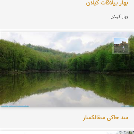
بهار ییلاقات گیلان
بهار گیلان
مظفر کشاورزمحمدیان
سد خاکی سقالکسار