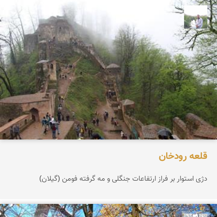
مهرداد زینلیان
قلعه رودخان
دژی استوار بر فراز ارتفاعات جنگلی و مه گرفته فومن (گیلان)