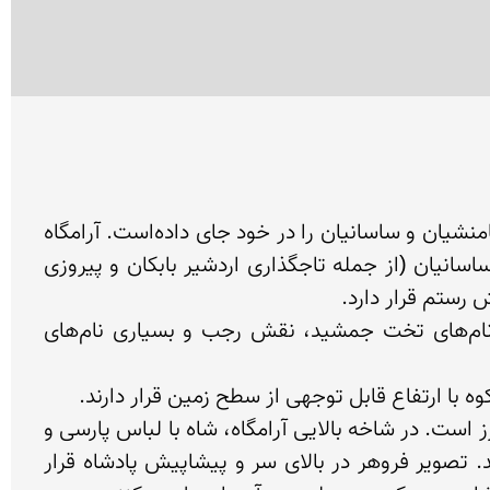
نقش رستم نام مجموعه باستانی در شهرستان مرودشت استان فارس ایران است که یادمان‌هایی از ایلامیان، هخامنشیان و ساسانیان را در خود جای داده‌است. آرامگاه 
چند تن از پادشاهان هخامنشی (از جمله داریوش بزرگ و خشایارشا)، نقش برجسته‌هایی از وقایع مهم دوران ساسانیان (از جمله تاجگذاری اردشیر بابکان و پیروزی 
نقش رستم در شمال مرودشت در فاصله ۶ و نیم کیلومتری از تخت جمشید واقع شده‌است و نام آن مانند نام‌های تخت جمشید، نقش رجب و بسیاری نام‌های 
•	آرامگاه داریوش اول: از بین چهار آرامگاه موجود، فقط این آرامگاه کتیبه دارد و تعلق آن به داریوش اول محرز است. در شاخه بالایی آرامگاه، شاه با لباس پارسی و 
کمان به دست بر روی سکویی سه پله ایستاده و در حال انجام مراسمی است که می‌تواند شاهی یا مذهبی باشد. تصویر فروهر در بالای سر و پیشاپیش پادشاه قرار 