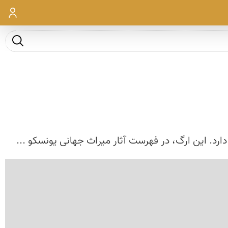
ورود
جست و ج
رد. این ارگ، در فهرست آثار میراث جهانی یونسکو ...