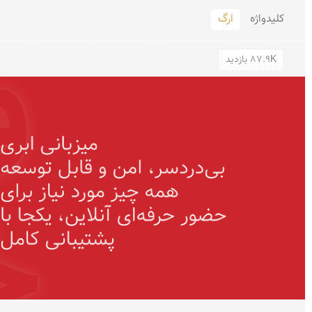
کلید‌واژه
ارگ
87.9K بازدید