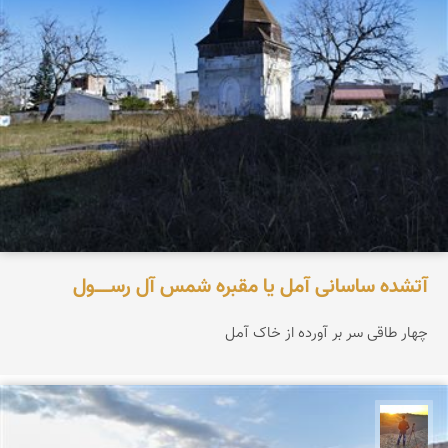
آتشده ساسانی آمل یا مقبره شمس آل‌ رســـــول
چهار طاقی سر بر آورده از خاک آمل
مهدی مخلصیان