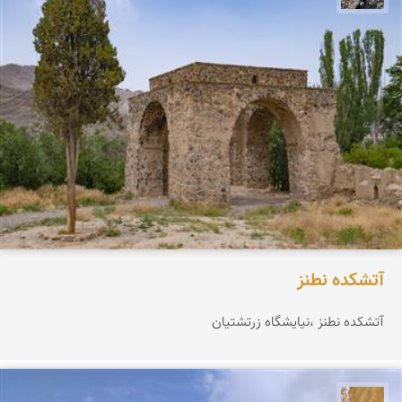
آتشکده نطنز
آتشکده نطنز ،نیایشگاه زرتشتيان