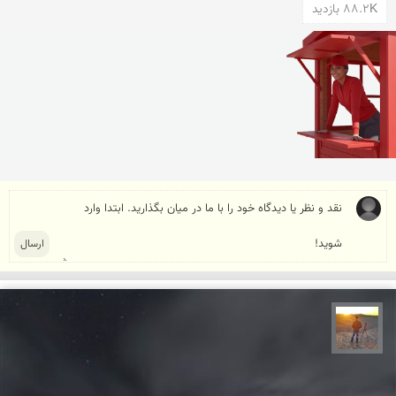
88.2K بازدید
مهدی مخلصیان