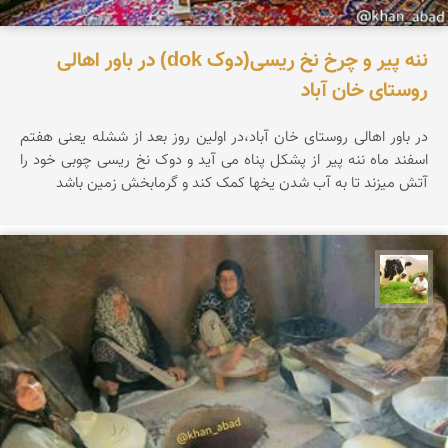
ننه پیر و چرخ نخ ریسی(دوک dok) در باور اهالی
روستای خان آباد
در باور اهالی روستای خان آباد،در اولین روز بعد از ششله یعنی هفتم
اسفند ماه ننه پیر از پشکل پناه می آید و دوک نخ ریسی چوبی خود را
آتش میزند تا به آب شدن یخها کمک کند و گرمابخش زمین باشد
تقی قاسمی