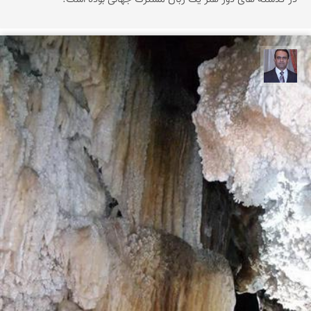
نادر چقاجردی