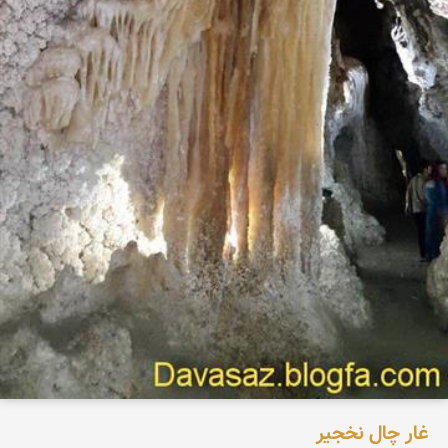
غار چال نخجیر