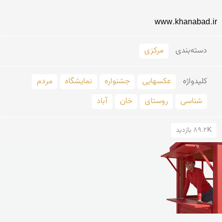
www.khanabad.ir
دسته‌بندی
مرکزی
کلید‌واژه
عکسهایی
جشنواره
نمایشگاه
مردم
شناسی
روستای
خان
آباد
89.2K بازدید