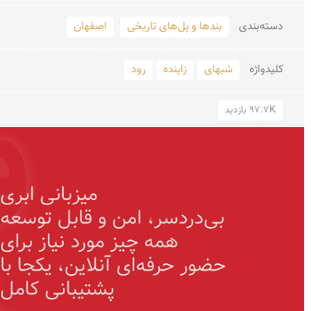
دسته‌بندی
بندها و پل‌های تاریخی
اصفهان
کلید‌واژه
شبهای
زاینده
رود
97.7K بازدید