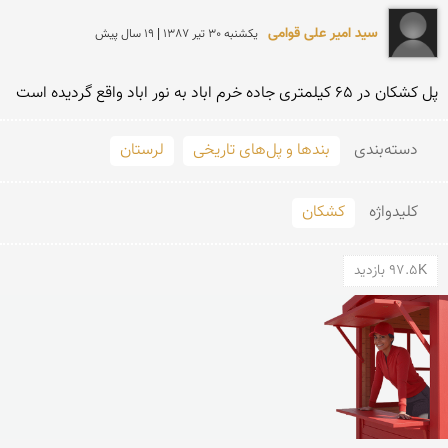
سید امیر علی قوامی
يكشنبه 30 تير 1387 | 19 سال پیش
پل کشکان در 65 کیلمتری جاده خرم اباد به نور اباد واقع گردیده است
دسته‌بندی
بندها و پل‌های تاریخی
لرستان
کلید‌واژه
کشکان
97.5K بازدید