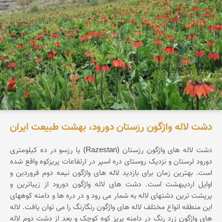
دشت لاله واژگون رزستان دورود، بهشت طبیعت ایران
دشت لاله های واژگون رزستان (Razestan) یا رزسو در ده کیلومتری
دورود لرستان و نزدیک روستای دره اسپر در ارتفاعات پریزکوه واقع شده
است. بهترین زمان برای بازدید لاله های واژگون نیمه دوم فروردین و
اوایل اردیبهشت است. دشت های لاله واژگون دورود از زیباترین و
پرپشت ترین دشتهای لاله به شمار می رود و در دره ها و دامنه کوههای
این منطقه انواع مختلف لاله های واژگون رنگارنگ را می توان یافت. لاله
های واژگون زرد رنگ در دامنه پریز کوه کوچک و بعد از دشت دوم لاله