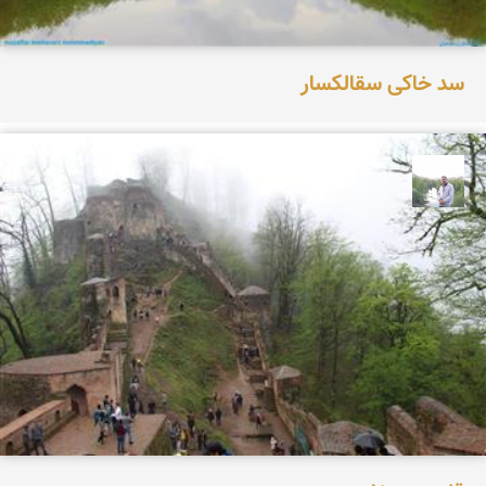
سد خاکی سقالکسار
مهرداد زینلیان