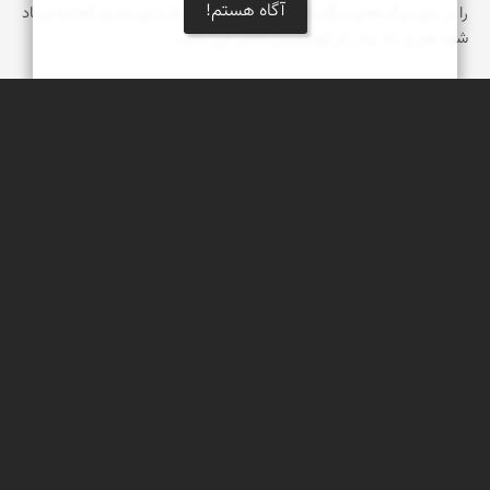
آگاه هستم!
را بر روی برگ های رنگارنگ پاییزی نشاند تا منظره ای خارق العاده ایجاد
شود طوری که زبان از توصیفش قاصر می ماند.
کاظم حریری پیرهراتی