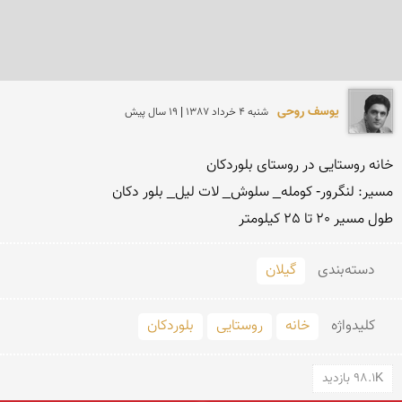
یوسف روحی
شنبه 4 خرداد 1387 | 19 سال پیش
طول مسیر 20 تا 25 کیلومتر
دسته‌بندی
گیلان
کلید‌واژه
خانه
روستایی
بلوردکان
98.1K بازدید