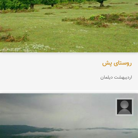
روستای پش
اردیبهشت دیلمان
مجید حاجی پور‍‍‍