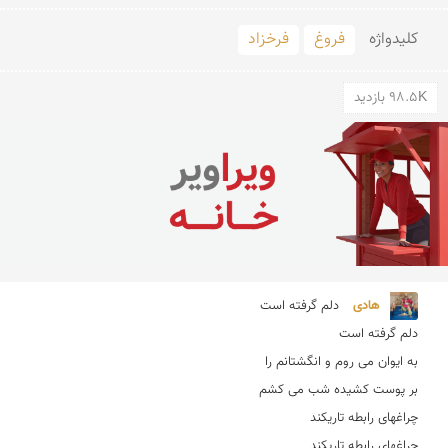
کلید‌واژه
فروغ
فرخزاد
98.5K بازدید
هادی 