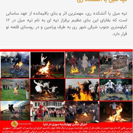
تپه ميل يا آتشكده ری، مهمترين اثر و بنای باقيمانده از عهد ساسانی
است كه بقايای اين بنای عظيم برفراز تپه ای به نام تپه ميل در 12
كيلومتری جنوب شرقی شهر ری به طرف ورامين و در روستای قلعه نو
قرار دارد.
محمد ناصری فرد