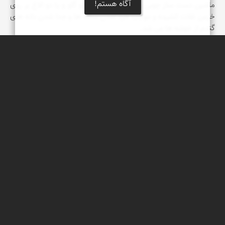
آگاه هستم!
ماشین دست ساز چوبی بودند که به وسیله دو گاو و یا دو الاغ بر روی
خرمن غلات کشیده و موجب خرد شدن ساقه ها و جدا شدن دانه های
گندم از خوشه ها می شد.
سپیده اصلان