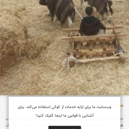
معرفی و اجرای نحوه کارکرد خرمنکوب قدیمی (بَردو)
وب‌سایت ما برای ارایه خدمات از کوکی استفاده می‌کند. برای
آشنایی با قوانین ما اینجا کلیک کنید!
«بردو» صنعتی پرکاربرد دیروز وابزارناشناخته موزه های امروز خرمنکوب
های سنتی که در اصطلاح محلی ˈ بَردو ˈ نامیده می شدند در واقع یک