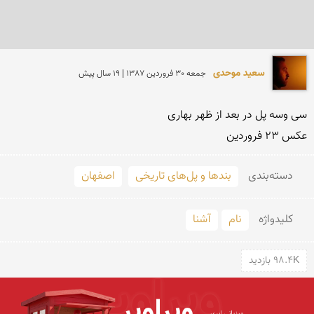
سعید موحدی
جمعه 30 فروردين 1387 | 19 سال پیش
عكس 23 فروردین
دسته‌بندی
بندها و پل‌های تاریخی
اصفهان
کلید‌واژه
نام
آشنا
98.4K بازدید