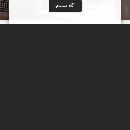
آگاه هستم!
مسجد جامع نطنز
مسجد جامع یا مسجد جمعهٔ نطنز
مهدی مخلصیان