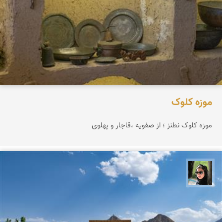
موزه کلوک
موزه کلوک نطنز ؛ از صفویه ،قاجار و پهلوی
سپیده اصلان