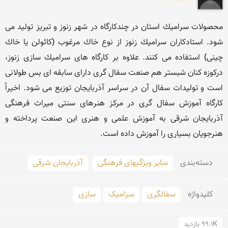
محصولات سرامیك استان در چندكارگاه در شهر زنوز و تبریز تولید مى 
شود. استادكاران سرامیك زنوز از نوع خاك مرغوب (كائولن یا خاك 
چینى) استفاده مى كنند. علاوه بر كارگاه هاى سرامیك سازى زنوز، 
دركوزه كنان شبستر هم صنعت سفال گرى داراى سابقه اى بس طولانى 
است و تولیدات سفال آن در سراسر آذربایجان توزیع مى شود. اخیراً 
كارگاه آموزش سفال گرى در مركز هنرهاى سنتى میراث فرهنگى 
آذربایجان شرقى به آموزش علمى و هنرى این صنعت پرداخته و 
هنرجویان بسیارى را آموزش داده است.

دسته‌بندی
سایر ویژگیهای فرهنگی
آذربایجان شرقی
کلید‌واژه
سفالگری
سرامیک
سازی
99.1K بازدید