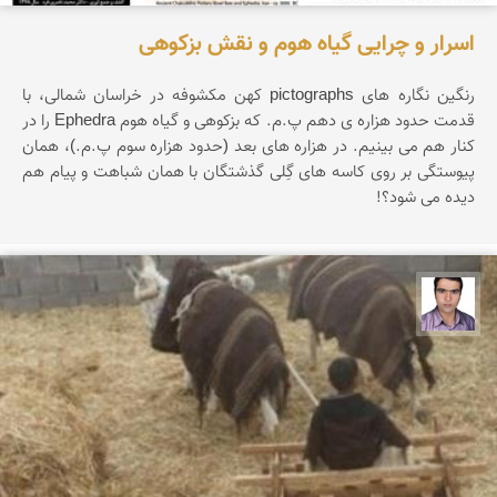
اسرار و چرایی گیاه هوم و نقش بزکوهی
رنگین نگاره های pictographs کهن مکشوفه در خراسان شمالی، با
قدمت حدود هزاره ی دهم پ.م. که بزکوهی و گیاه هوم Ephedra را در
کنار هم می بینیم. در هزاره های بعد (حدود هزاره سوم پ.م.)، همان
پیوستگی بر روی کاسه های گِلی گذشتگان با همان شباهت و پیام هم
دیده می شود؟!
حسن صفری