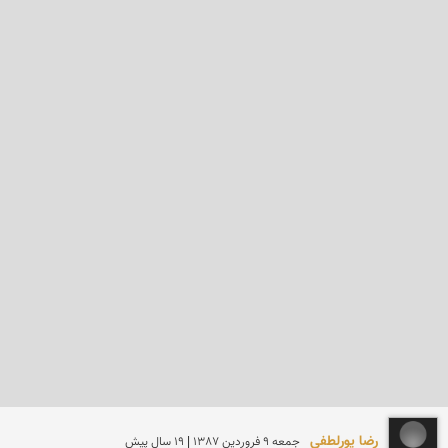
رضا پورلطفی
جمعه 9 فروردين 1387 | 19 سال پیش